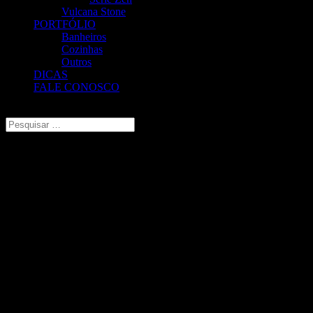
Vulcana Stone
PORTFÓLIO
Banheiros
Cozinhas
Outros
DICAS
FALE CONOSCO
Escolha uma Página
Cuba Ret .Perf. Aço Inox 40×34 Ac
A Tramontina disponibiliza uma variada linha de cubas em aço inox
para serem instaladas sob e sobre o granito, com atributos que
credenciam a sua aquisição aos mais exigentes projetos.
COMPOSIÇÃO
Cuba Retangular Acetinada sem Escape.
Dimensões do produto: 340 mm x 400 mm x 140 mm
Espessura: 0,6 mm