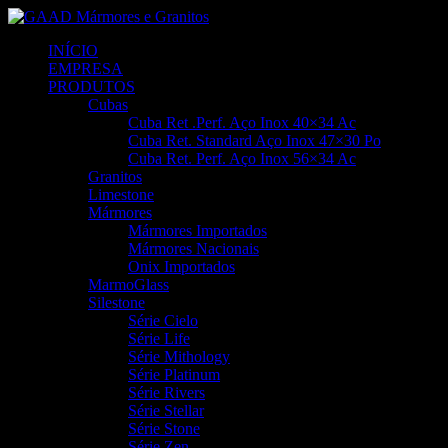
INÍCIO
EMPRESA
PRODUTOS
Cubas
Cuba Ret .Perf. Aço Inox 40×34 Ac
Cuba Ret. Standard Aço Inox 47×30 Po
Cuba Ret. Perf. Aço Inox 56×34 Ac
Granitos
Limestone
Mármores
Mármores Importados
Mármores Nacionais
Onix Importados
MarmoGlass
Silestone
Série Cielo
Série Life
Série Mithology
Série Platinum
Série Rivers
Série Stellar
Série Stone
Série Zen