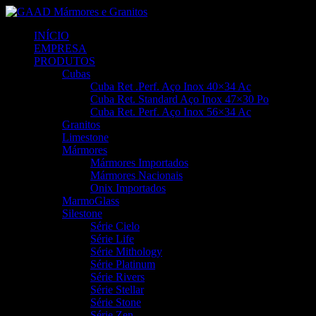
INÍCIO
EMPRESA
PRODUTOS
Cubas
Cuba Ret .Perf. Aço Inox 40×34 Ac
Cuba Ret. Standard Aço Inox 47×30 Po
Cuba Ret. Perf. Aço Inox 56×34 Ac
Granitos
Limestone
Mármores
Mármores Importados
Mármores Nacionais
Onix Importados
MarmoGlass
Silestone
Série Cielo
Série Life
Série Mithology
Série Platinum
Série Rivers
Série Stellar
Série Stone
Série Zen