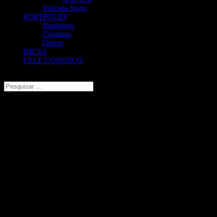
Vulcana Stone
PORTFÓLIO
Banheiros
Cozinhas
Outros
DICAS
FALE CONOSCO
Escolha uma Página
Mármore Branco Carrara Gióia
Aplicação:
Interno e Externo
Origem:
Itália
Uniformidade:
Média
Porosidade:
Média